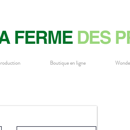
A FERME
DES P
roduction
Boutique en ligne
Wonde