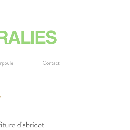
RALIES
rpoule
Contact
s
iture d'abricot