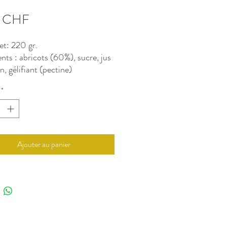
Prix
0 CHF
et: 220 gr.
ents : abricots (60%), sucre, jus
n, gélifiant (pectine)
*
Ajouter au panier